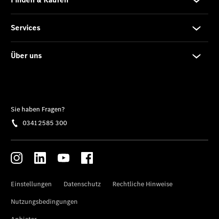
Übersicht
140 Jahre
Innovation
Mercedes-
Benz
Store
Neuwagenangebote
Leasing
Privatkunden
Leasing
Gewerbekunden
Finanzierung
Privatkunden