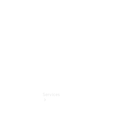
Sterne -
elektrisch
Mercedes-
Benz
Online
Store
Services