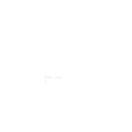
Finanzdienste
Digitale
Extras
Über uns
Übersicht
Kontakt