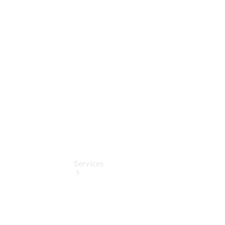
Sterne -
elektrisch
Mercedes-
Benz
Online
Store
Services