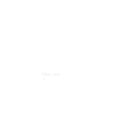
Finanzdienste
Digitale
Extras
Über uns
Übersicht
Kontakt