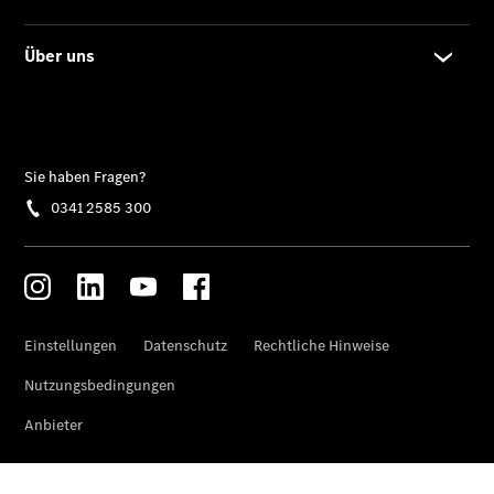
Finanzierung
Gewerbekunden
Kurzfristig
verfügbare
Angebote
V-Klasse
V-Klasse
Marco Polo
Limousinen
Der
elektrische
CLA mit EQ-
Technologie
Der neue
CLA
EQE