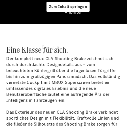
Zum Inhalt springen
Anbieter
Anbieter
Eine Klasse für sich.
Übersicht
Der komplett neue CLA Shooting Brake zeichnet sich
durch durchdachte Designdetails aus – vom
beleuchteten Kühlergrill über die fugenlosen
Türgriffe
bis hin zum großzügigen Panoramadach. Das vollständig
vernetzte Cockpit mit MBUX
Superscreen
bietet ein
umfassendes digitales Erlebnis und die neue
Startseite
Benutzeroberfläche läutet eine aufregende Ära der
Ansprechpartner
Intelligenz in Fahrzeugen ein.
finden
Beratung
Das Exterieur des neuen CLA Shooting Brake verbindet
vereinbaren
sportliches Design mit Flexibilität. Kraftvolle Linien und
Servicetermin
die fließende Silhouette des Shooting Brake sorgen für