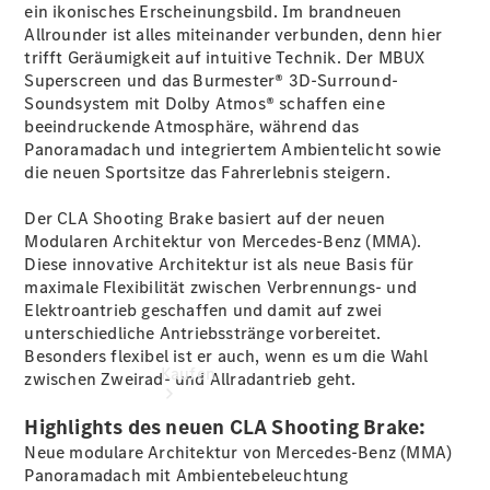
vereinbaren
ein ikonisches Erscheinungsbild. Im brandneuen
Probefahrt
Allrounder ist alles miteinander verbunden, denn hier
vereinbaren
trifft Geräumigkeit auf intuitive Technik. Der MBUX
Konfigurator
Superscreen
und das Burmester® 3D-Surround-
Modellübersicht
Soundsystem mit Dolby
Atmos®
schaffen eine
Tel: 0341
beeindruckende Atmosphäre, während das
2585-300
Panoramadach und integriertem
Ambientelicht
sowie
die neuen
Sportsitze
das Fahrerlebnis steigern.
Der CLA Shooting Brake basiert auf der neuen
Modularen Architektur von Mercedes-Benz (MMA).
Diese innovative Architektur ist als neue Basis für
maximale Flexibilität zwischen Verbrennungs- und
Elektroantrieb geschaffen und damit auf zwei
unterschiedliche Antriebsstränge vorbereitet.
Besonders flexibel ist er auch, wenn es um die Wahl
Kaufen
zwischen Zweirad- und Allradantrieb
geht
.
Highlights des neuen CLA Shooting Brake:
Neue modulare Architektur von Mercedes-Benz (MMA)
Panoramadach mit
Ambientebeleuchtung