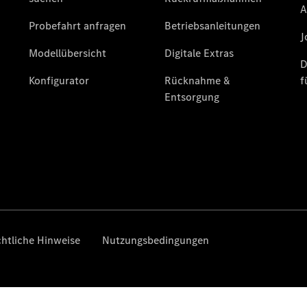
Finanzierung
Gewerbekunden
Kurzfristig
verfügbare
Angebote
V-Klasse
V-Klasse
Marco Polo
Limousinen
Der
elektrische
CLA mit EQ-
Technologie
Der neue
CLA
EQE