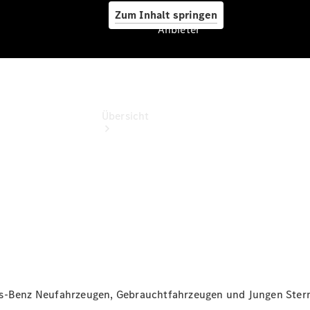
Zum Inhalt springen
Anbieter
Anbieter
Übersicht
Startseite
Ansprechpartner
finden
Beratung
vereinbaren
es-Benz Neufahrzeugen, Gebrauchtfahrzeugen und Jungen Stern
Servicetermin