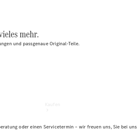
vereinbaren
Probefahrt
vereinbaren
Konfigurator
Modellübersicht
vieles mehr.
Tel: 0341
2585-300
rungen und passgenaue Original-Teile.
Kaufen
beratung oder einen Servicetermin – wir freuen uns, Sie bei un