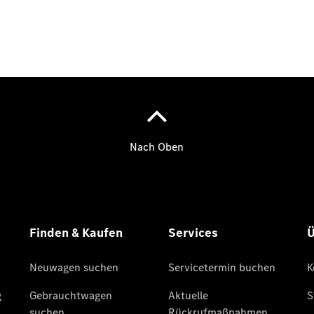
Übersicht
140 Jahre
Innovation
Mercedes-
Benz
Store
Neuwagenangebote
Leasing
Privatkunden
Leasing
Gewerbekunden
Finanzierung
Privatkunden