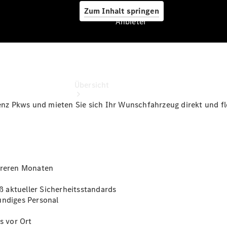
Zum Inhalt springen
Anbieter
Anbieter
Übersicht
z Pkws und mieten Sie sich Ihr Wunschfahrzeug direkt und fl
Startseite
ehreren Monaten
Ansprechpartner
finden
 aktueller Sicherheitsstandards
Beratung
undiges Personal
vereinbaren
Servicetermin
s vor Ort