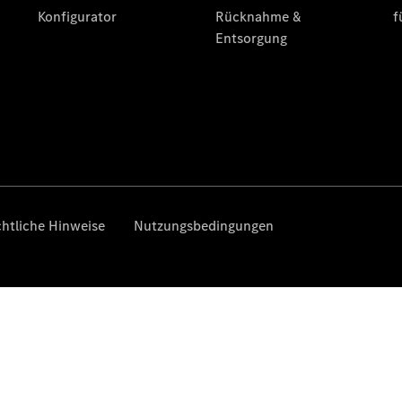
Finanzierung
Gewerbekunden
Kurzfristig
verfügbare
Angebote
V-Klasse
V-Klasse
Marco Polo
Limousinen
Der
elektrische
CLA mit EQ-
Technologie
Der neue
CLA
EQE