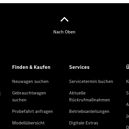
Übersicht
140 Jahre
Innovation
Mercedes-
Benz
Store
Neuwagenangebote
Leasing
Privatkunden
Leasing
Gewerbekunden
Finanzierung
Privatkunden