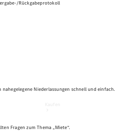
vereinbaren
bergabe-/Rückgabeprotokoll
Probefahrt
vereinbaren
Konfigurator
Modellübersicht
Tel: 0341
2585-300
h nahegelegene Niederlassungen schnell und einfach.
Kaufen
ellten Fragen zum Thema „Miete“.