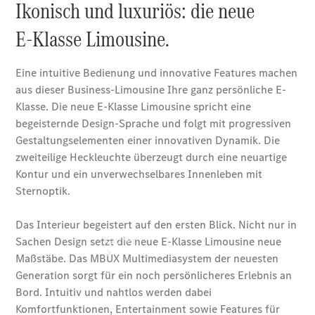
vereinbaren
Probefahrt
vereinbaren
Konfigurator
Modellübersicht
Tel: 0341
2585-300
Kaufen