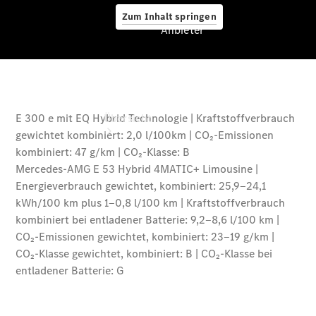
Zum Inhalt springen
Anbieter
Anbieter
Übersicht
Startseite
Ansprechpartner
finden
Beratung
vereinbaren
Servicetermin