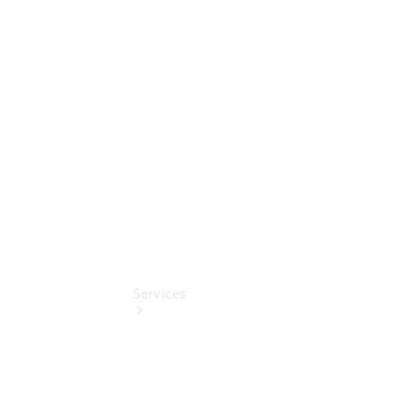
Sterne -
elektrisch
Mercedes-
Benz
Online
Store
Services