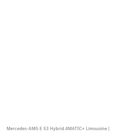
Der neue
GLB
Der neue
GLB –
elektrisch
Der neue
GLC SUV –
elektrisch
GLC SUV
GLC Coupé
GLE SUV
GLE Coupé
GLS
Mercedes-
Maybach
GLS
G-Klasse
T-Modelle
/ Kombis