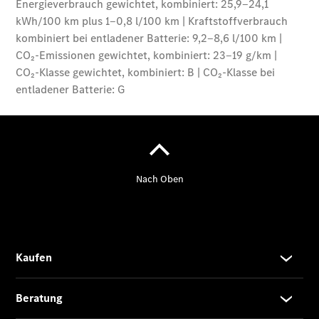
Der
brandneue
CLA
Shooting
Brake
Der
elektrische
CLA
Shooting
Brake
CLA
Shooting
Brake
C-Klasse T-