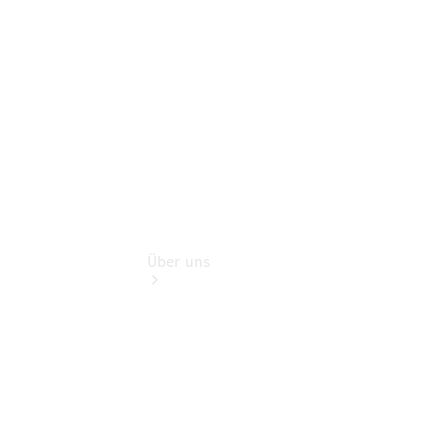
Finanzdienste
Digitale
Extras
Über uns
Übersicht
Kontakt