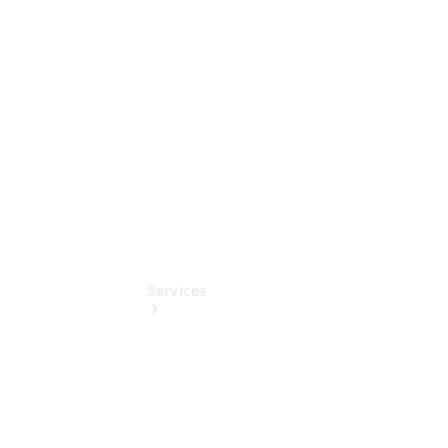
Junge
Sterne
Digitale
Extras
Services