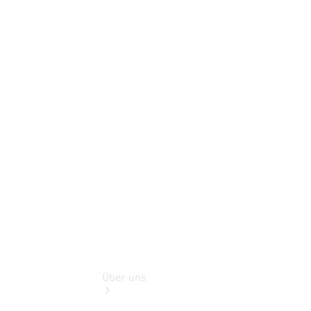
Online-
Terminbuchung
Pannen- &
Schadenhilfe
Service für
Reisemobile
Teile &
Zubehör
Rückrufe &
Umrüstungen
Über uns